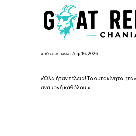
από
copenasia
|
Απρ 16, 2026
«Όλα ήταν τέλεια! Το αυτοκίνητο ήτα
αναμονή καθόλου.»