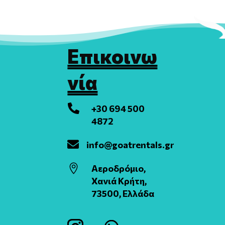
Επικοινω
νία

+30 694 500
4872

info@goatrentals.gr

Αεροδρόμιο,
Χανιά Κρήτη,
73500, Ελλάδα